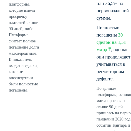
или 36,5% их
платформы,
которые имели
первоначальной
просрочку
суммы.
платежей свыше
Полностью
90 дней, либо
погашены
30
Платформа
считает полное
сделок на 1,51
погашение долга
млрд ₸
, однако
маловероятным.
они продолжают
В показатель
учитываться в
входят и сделки,
регуляторном
которые
впоследствии
дефолте.
были полностью
По данным
погашены.
платформы, основн
масса просрочек
свыше 90 дней
пришлась на пери
пандемии 2020 год
событий Қаңтара и