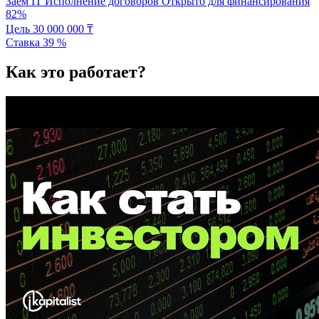
Заём
IT
Исполнение договоров
Открыто для финансирования
82%
Цель
30 000 000
₸
Ставка
39
%
Как это работает?