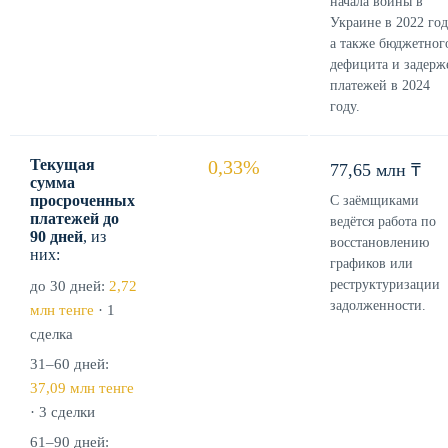
начала войны в
Украине в 2022 год
а также бюджетног
дефицита и задерж
платежей в 2024
году.
Текущая
0,33%
77,65 млн ₸
сумма
просроченных
С заёмщиками
платежей до
ведётся работа по
90 дней
, из
восстановлению
них:
графиков или
реструктуризации
до 30 дней:
2,72
задолженности.
млн тенге
· 1
сделка
31–60 дней:
37,09 млн тенге
· 3 сделки
61–90 дней: