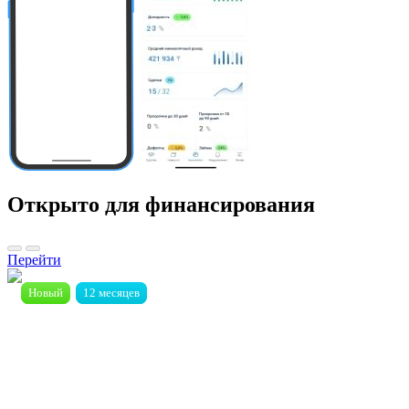
Открыто для финансирования
Перейти
Новый
Новый
12 месяцев
12 месяцев