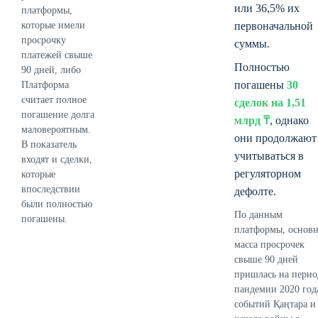
или 36,5% их
платформы,
которые имели
первоначальной
просрочку
суммы.
платежей свыше
Полностью
90 дней, либо
погашены
30
Платформа
считает полное
сделок на 1,51
погашение долга
млрд ₸
, однако
маловероятным.
они продолжают
В показатель
учитываться в
входят и сделки,
регуляторном
которые
впоследствии
дефолте.
были полностью
По данным
погашены.
платформы, основн
масса просрочек
свыше 90 дней
пришлась на пери
пандемии 2020 год
событий Қаңтара и