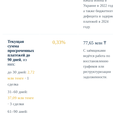
начала войны в
Украине в 2022 год
а также бюджетног
дефицита и задерж
платежей в 2024
году.
Текущая
0,33%
77,65 млн ₸
сумма
просроченных
С заёмщиками
платежей до
ведётся работа по
90 дней
, из
восстановлению
них:
графиков или
реструктуризации
до 30 дней:
2,72
задолженности.
млн тенге
· 1
сделка
31–60 дней:
37,09 млн тенге
· 3 сделки
61–90 дней: