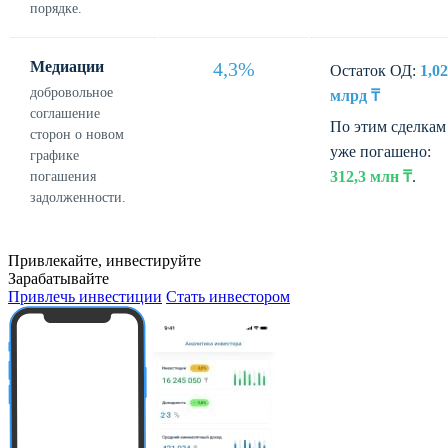
порядке.
Медиации
4,3%
Остаток ОД:
1,02
добровольное
млрд ₸
соглашение
По этим сделкам
сторон о новом
уже погашено:
графике
312,3 млн ₸
.
погашения
задолженности.
Привлекайте, инвестируйте
Зарабатывайте
Привлечь инвестиции
Стать инвестором