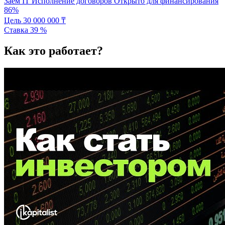
Заём
IT
Исполнение договоров
Открыто для финансирования
86%
Цель
30 000 000
₸
Ставка
39
%
Как это работает?