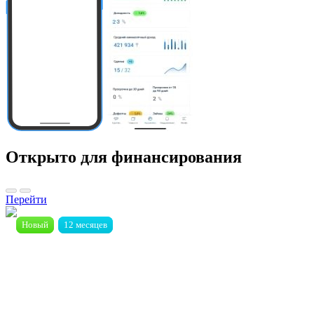
Открыто для финансирования
Перейти
Новый
Новый
12 месяцев
12 месяцев